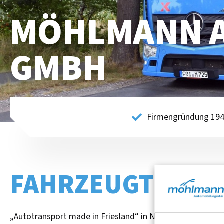
MÖHLMANN A
GMBH
Firmengründung 19
FAHRZEUGTRANS
„Autotransport made in Friesland“ in Norddeutschland s