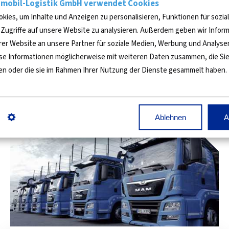
mobil-Logistik GmbH verwendet Cookies
 Möhlmann Automobil-Logistik GmbH für namhafte Automobi
kies, um Inhalte und Anzeigen zu personalisieren, Funktionen für sozia
it, Flexibilität und Erfahrung.
 Zugriffe auf unsere Website zu analysieren. Außerdem geben wir Inform
r Website an unsere Partner für soziale Medien, Werbung und Analyse
 PKW und Nutzfahrzeugen bis 3,5 Tonnen zulässigem Gesamt
ese Informationen möglicherweise mit weiteren Daten zusammen, die Sie
ben oder die sie im Rahmen Ihrer Nutzung der Dienste gesammelt haben.
zehn Fahrzeugen mit dem Schwerpunkt in Deutschland und B
Ablehnen
A