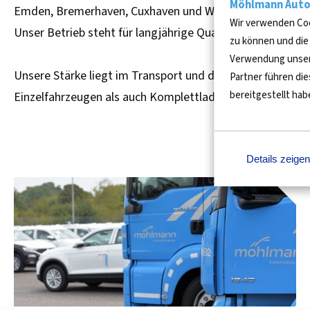
Möhlmann Auto
Emden, Bremerhaven, Cuxhaven und Wilhelmshaven haben
Wir verwenden Coo
Unser Betrieb steht für langjährige Qualität, Zuverlässigke
zu können und die
Verwendung unsere
Unsere Stärke liegt im Transport und der Lagerung von
Partner führen di
bereitgestellt ha
Einzelfahrzeugen als auch Komplettladungen von bis zu 
Details zeigen